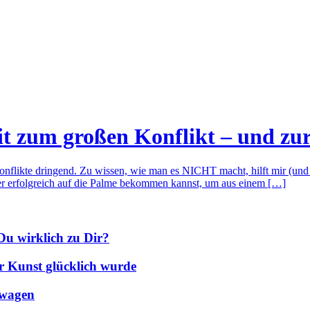
it zum großen Konflikt – und zu
Konflikte dringend. Zu wissen, wie man es NICHT macht, hilft mir (und 
er erfolgreich auf die Palme bekommen kannst, um aus einem […]
 Du wirklich zu Dir?
r Kunst glücklich wurde
 wagen