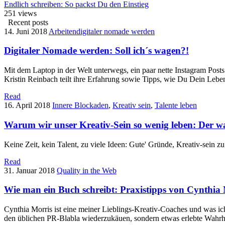
Endlich schreiben: So packst Du den Einstieg
251
views
Recent posts
14. Juni 2018
Arbeiten
digitaler nomade werden
Digitaler Nomade werden: Soll ich´s wagen?!
Mit dem Laptop in der Welt unterwegs, ein paar nette Instagram Post
Kristin Reinbach teilt ihre Erfahrung sowie Tipps, wie Du Dein Leben s
Read
16. April 2018
Innere Blockaden
,
Kreativ sein
,
Talente leben
Warum wir unser Kreativ-Sein so wenig leben: Der 
Keine Zeit, kein Talent, zu viele Ideen: Gute' Gründe, Kreativ-sein 
Read
31. Januar 2018
Quality in the Web
Wie man ein Buch schreibt: Praxistipps von Cynthia
Cynthia Morris ist eine meiner Lieblings-Kreativ-Coaches und was ich a
den üblichen PR-Blabla wiederzukäuen, sondern etwas erlebte Wahrhe