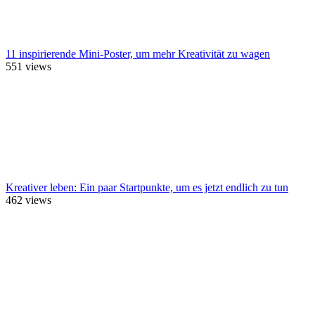
11 inspirierende Mini-Poster, um mehr Kreativität zu wagen
551
views
Kreativer leben: Ein paar Startpunkte, um es jetzt endlich zu tun
462
views