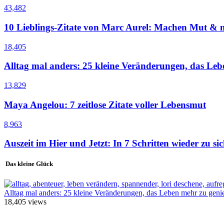
43,482
10 Lieblings-Zitate von Marc Aurel: Machen Mut & m
18,405
Alltag mal anders: 25 kleine Veränderungen, das Le
13,829
Maya Angelou: 7 zeitlose Zitate voller Lebensmut
8,963
Auszeit im Hier und Jetzt: In 7 Schritten wieder zu sic
Das kleine Glück
Alltag mal anders: 25 kleine Veränderungen, das Leben mehr zu geni
18,405
views