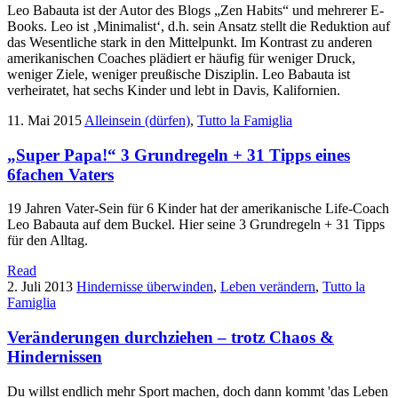
Leo Babauta ist der Autor des Blogs „Zen Habits“ und mehrerer E-
Books. Leo ist ‚Minimalist‘, d.h. sein Ansatz stellt die Reduktion auf
das Wesentliche stark in den Mittelpunkt. Im Kontrast zu anderen
amerikanischen Coaches plädiert er häufig für weniger Druck,
weniger Ziele, weniger preußische Disziplin. Leo Babauta ist
verheiratet, hat sechs Kinder und lebt in Davis, Kalifornien.
11. Mai 2015
Alleinsein (dürfen)
,
Tutto la Famiglia
„Super Papa!“ 3 Grundregeln + 31 Tipps eines
6fachen Vaters
19 Jahren Vater-Sein für 6 Kinder hat der amerikanische Life-Coach
Leo Babauta auf dem Buckel. Hier seine 3 Grundregeln + 31 Tipps
für den Alltag.
Read
2. Juli 2013
Hindernisse überwinden
,
Leben verändern
,
Tutto la
Famiglia
Veränderungen durchziehen – trotz Chaos &
Hindernissen
Du willst endlich mehr Sport machen, doch dann kommt 'das Leben