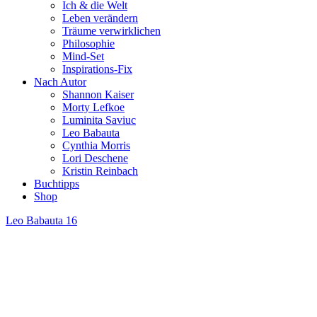
Ich & die Welt
Leben verändern
Träume verwirklichen
Philosophie
Mind-Set
Inspirations-Fix
Nach Autor
Shannon Kaiser
Morty Lefkoe
Luminita Saviuc
Leo Babauta
Cynthia Morris
Lori Deschene
Kristin Reinbach
Buchtipps
Shop
Leo Babauta
16