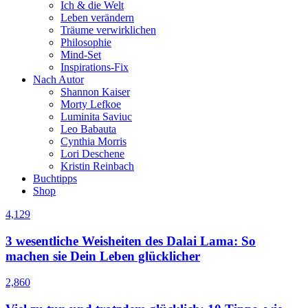
Ich & die Welt
Leben verändern
Träume verwirklichen
Philosophie
Mind-Set
Inspirations-Fix
Nach Autor
Shannon Kaiser
Morty Lefkoe
Luminita Saviuc
Leo Babauta
Cynthia Morris
Lori Deschene
Kristin Reinbach
Buchtipps
Shop
4,129
3 wesentliche Weisheiten des Dalai Lama: So
machen sie Dein Leben glücklicher
2,860