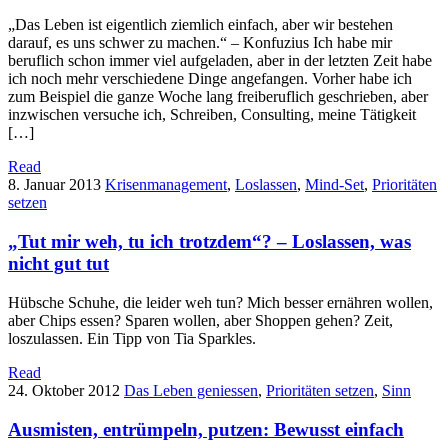
„Das Leben ist eigentlich ziemlich einfach, aber wir bestehen
darauf, es uns schwer zu machen.“ – Konfuzius Ich habe mir
beruflich schon immer viel aufgeladen, aber in der letzten Zeit habe
ich noch mehr verschiedene Dinge angefangen. Vorher habe ich
zum Beispiel die ganze Woche lang freiberuflich geschrieben, aber
inzwischen versuche ich, Schreiben, Consulting, meine Tätigkeit
[…]
Read
8. Januar 2013
Krisenmanagement
,
Loslassen
,
Mind-Set
,
Prioritäten
setzen
„Tut mir weh, tu ich trotzdem“? – Loslassen, was
nicht gut tut
Hübsche Schuhe, die leider weh tun? Mich besser ernähren wollen,
aber Chips essen? Sparen wollen, aber Shoppen gehen? Zeit,
loszulassen. Ein Tipp von Tia Sparkles.
Read
24. Oktober 2012
Das Leben geniessen
,
Prioritäten setzen
,
Sinn
Ausmisten, entrümpeln, putzen: Bewusst einfach