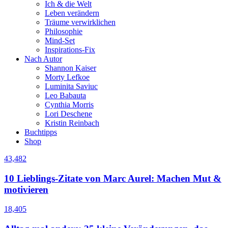
Ich & die Welt
Leben verändern
Träume verwirklichen
Philosophie
Mind-Set
Inspirations-Fix
Nach Autor
Shannon Kaiser
Morty Lefkoe
Luminita Saviuc
Leo Babauta
Cynthia Morris
Lori Deschene
Kristin Reinbach
Buchtipps
Shop
43,482
10 Lieblings-Zitate von Marc Aurel: Machen Mut &
motivieren
18,405