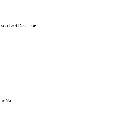
g von Lori Deschene.
riffst.