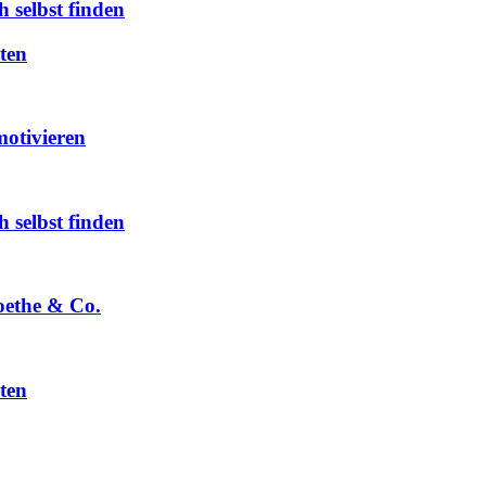
h selbst finden
ten
otivieren
h selbst finden
oethe & Co.
ten