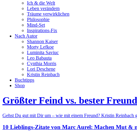
Ich & die Welt
Leben verändern
Träume verwirklichen
Philosophie
Mind-Set
Inspirations-Fix
Nach Autor
Shannon Kaiser
Morty Lefkoe
Luminita Saviuc
Leo Babauta
Cynthia Morris
Lori Deschene
Kristin Reinbach
Buchtipps
Shop
Größter Feind vs. bester Freund
Gehst Du gut mit Dir um – wie mit einem Freund? Kristin Reinbach gi
10 Lieblings-Zitate von Marc Aurel: Machen Mut & m