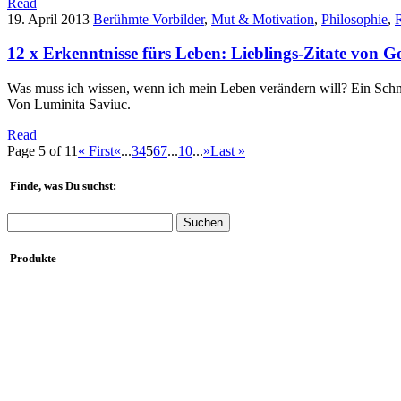
Read
19. April 2013
Berühmte Vorbilder
,
Mut & Motivation
,
Philosophie
,
R
12 x Erkenntnisse fürs Leben: Lieblings-Zitate von G
Was muss ich wissen, wenn ich mein Leben verändern will? Ein Schne
Von Luminita Saviuc.
Read
Page 5 of 11
« First
«
...
3
4
5
6
7
...
10
...
»
Last »
Finde, was Du suchst:
Suchen
nach:
Produkte