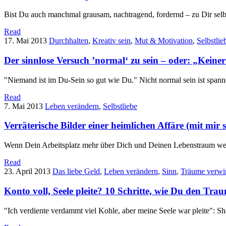
Bist Du auch manchmal grausam, nachtragend, fordernd – zu Dir sel
Read
17. Mai 2013
Durchhalten
,
Kreativ sein
,
Mut & Motivation
,
Selbstlie
Der sinnlose Versuch ’normal‘ zu sein – oder: „Keiner
"Niemand ist im Du-Sein so gut wie Du." Nicht normal sein ist spanne
Read
7. Mai 2013
Leben verändern
,
Selbstliebe
Verräterische Bilder einer heimlichen Affäre (mit mir se
Wenn Dein Arbeitsplatz mehr über Dich und Deinen Lebenstraum weiß 
Read
23. April 2013
Das liebe Geld
,
Leben verändern
,
Sinn
,
Träume verwi
Konto voll, Seele pleite? 10 Schritte, wie Du den Tr
"Ich verdiente verdammt viel Kohle, aber meine Seele war pleite": Sh