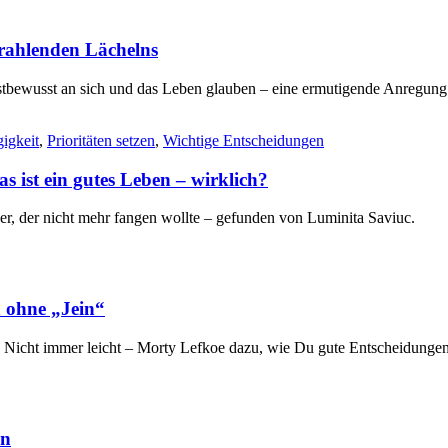
rahlenden Lächelns
stbewusst an sich und das Leben glauben – eine ermutigende Anregun
igkeit
,
Prioritäten setzen
,
Wichtige Entscheidungen
s ist ein gutes Leben – wirklich?
er, der nicht mehr fangen wollte – gefunden von Luminita Saviuc.
n ohne „Jein“
 Nicht immer leicht – Morty Lefkoe dazu, wie Du gute Entscheidungen t
in