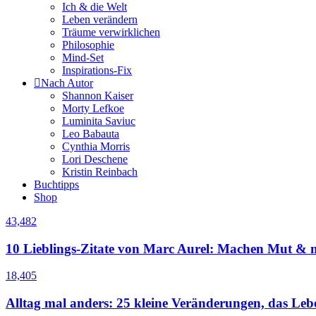
Ich & die Welt
Leben verändern
Träume verwirklichen
Philosophie
Mind-Set
Inspirations-Fix
Nach Autor
Shannon Kaiser
Morty Lefkoe
Luminita Saviuc
Leo Babauta
Cynthia Morris
Lori Deschene
Kristin Reinbach
Buchtipps
Shop
43,482
10 Lieblings-Zitate von Marc Aurel: Machen Mut & m
18,405
Alltag mal anders: 25 kleine Veränderungen, das Le