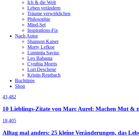
Ich & die Welt
Leben verändern
Träume verwirklichen
Philosophie
Mind-Set
Inspirations-Fix
Nach Autor
Shannon Kaiser
Morty Lefkoe
Luminita Saviuc
Leo Babauta
Cynthia Morris
Lori Deschene
Kristin Reinbach
Buchtipps
Shop
43,482
10 Lieblings-Zitate von Marc Aurel: Machen Mut & m
18,405
Alltag mal anders: 25 kleine Veränderungen, das Le